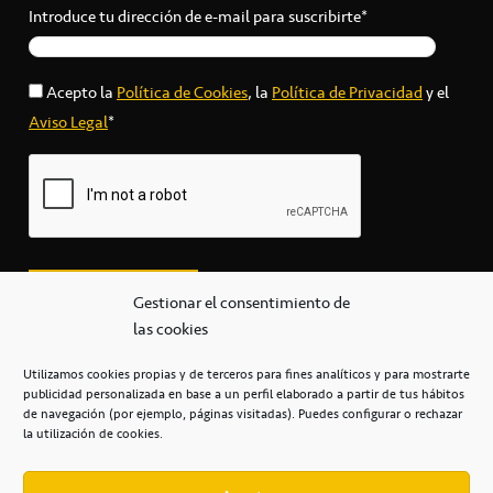
Introduce tu dirección de e-mail para suscribirte*
Acepto la
Política de Cookies
, la
Política de Privacidad
y el
Aviso Legal
*
Gestionar el consentimiento de
las cookies
Utilizamos cookies propias y de terceros para fines analíticos y para mostrarte
publicidad personalizada en base a un perfil elaborado a partir de tus hábitos
secretaria@cbcanarias.es
de navegación (por ejemplo, páginas visitadas). Puedes configurar o rechazar
+34 922 253 684
+34 922 315 909
la utilización de cookies.
C/Mercedes, s/n, Pabellón Insular de Tenerife Santiago Martín