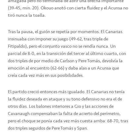
amagaba pero no terminaba de abrir una brecha importante
(39-45, min. 20). Okouo anotó con cierta fluidez y el Acunsa no
tiró nunca la toalla.
Tras la pausa, el guión se repetía por momentos. El Canarias
insinuaba con imponer su juego (49-62, tras triple de
Fitipaldo), pero el conjunto vasco no se rendía nunca. Un
parcial de 8-0, en la transición del tercer al último cuarto, con
dos triples de por medio de Carlson y Pere Tomás, devolvía la
emoción al encuentro (62-66) y daba alas a un Acunsa que
creía cada vez más en sus posibilidades.
El partido creció entonces más igualado. El Canarias no tenía
la fluidez deseada en ataque y su tono defensivo no era el de
otros días. Los balones interiores a Gio y las acciones de
Cavanaugh compensaban la falta de acierto del perímetro,
pero el choque se ponía cada vez más cuesta arriba: 68-70, tras
dos triples seguidos de Pere Tomás y Span.