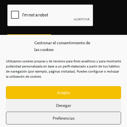
Gestionar el consentimiento de
las cookies
Utilizamos cookies propias y de terceros para fines analíticos y para mostrarte
publicidad personalizada en base a un perfil elaborado a partir de tus hábitos
secretaria@cbcanarias.es
de navegación (por ejemplo, páginas visitadas). Puedes configurar o rechazar
+34 922 253 684
+34 922 315 909
la utilización de cookies.
C/Mercedes, s/n, Pabellón Insular de Tenerife Santiago Martín
Casa del Deporte / 38108 – La Laguna
Acepto
Denegar
POLÍTICA DE PRIVACIDAD
/
POLÍTICA DE COOKIES
/
Preferencias
AVISO LEGAL
/
CONDICIONES