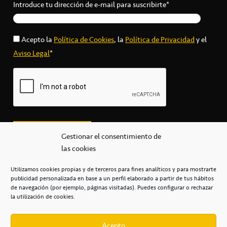
Introduce tu dirección de e-mail para suscribirte*
Acepto la
Política de Cookies
, la
Política de Privacidad
y el
Aviso Legal
*
Gestionar el consentimiento de
las cookies
Utilizamos cookies propias y de terceros para fines analíticos y para mostrarte
publicidad personalizada en base a un perfil elaborado a partir de tus hábitos
secretaria@cbcanarias.es
de navegación (por ejemplo, páginas visitadas). Puedes configurar o rechazar
+34 922 253 684
+34 922 315 909
la utilización de cookies.
C/Mercedes, s/n, Pabellón Insular de Tenerife Santiago Martín
Casa del Deporte / 38108 – La Laguna
Acepto