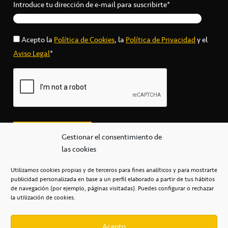
Introduce tu dirección de e-mail para suscribirte*
Acepto la
Política de Cookies
, la
Política de Privacidad
y el
Aviso Legal
*
Gestionar el consentimiento de
las cookies
Utilizamos cookies propias y de terceros para fines analíticos y para mostrarte
publicidad personalizada en base a un perfil elaborado a partir de tus hábitos
secretaria@cbcanarias.es
de navegación (por ejemplo, páginas visitadas). Puedes configurar o rechazar
+34 922 253 684
+34 922 315 909
la utilización de cookies.
C/Mercedes, s/n, Pabellón Insular de Tenerife Santiago Martín
Casa del Deporte / 38108 – La Laguna
Acepto