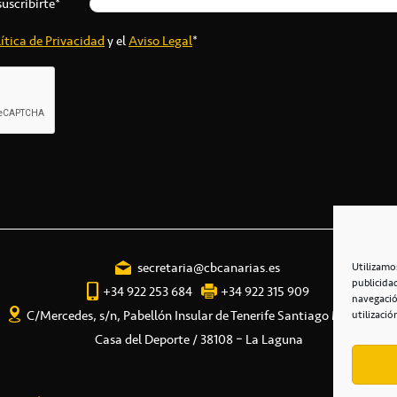
suscribirte*
ítica de Privacidad
y el
Aviso Legal
*
secretaria@cbcanarias.es
Utilizamo
publicida
+34 922 253 684
+34 922 315 909
navegació
C/Mercedes, s/n, Pabellón Insular de Tenerife Santiago Martín
utilizació
Casa del Deporte / 38108 – La Laguna