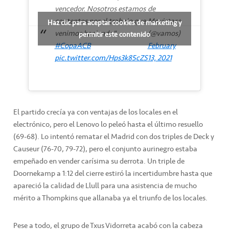
vencedor. Nosotros estamos
de
contentos por el trabajo que
Movistar+
Haz clic para aceptar cookies de marketing y
venimos haciendo".
(@vamos)
permitir este contenido
#CopaACB
February
pic.twitter.com/Hps3k85cZS
13, 2021
El partido crecía ya con ventajas de los locales en el
electrónico, pero el Lenovo lo peleó hasta el último resuello
(69-68). Lo intentó rematar el Madrid con dos triples de Deck y
Causeur (76-70, 79-72), pero el conjunto aurinegro estaba
empeñado en vender carísima su derrota. Un triple de
Doornekamp a 1:12 del cierre estiró la incertidumbre hasta que
apareció la calidad de Llull para una asistencia de mucho
mérito a Thompkins que allanaba ya el triunfo de los locales.
Pese a todo, el grupo de Txus Vidorreta acabó con la cabeza