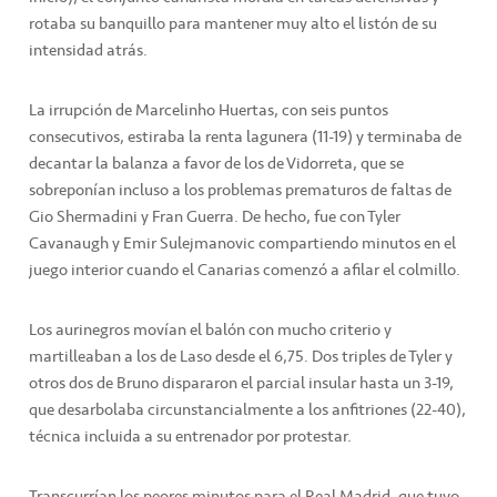
rotaba su banquillo para mantener muy alto el listón de su
intensidad atrás.
La irrupción de Marcelinho Huertas, con seis puntos
consecutivos, estiraba la renta lagunera (11-19) y terminaba de
decantar la balanza a favor de los de Vidorreta, que se
sobreponían incluso a los problemas prematuros de faltas de
Gio Shermadini y Fran Guerra. De hecho, fue con Tyler
Cavanaugh y Emir Sulejmanovic compartiendo minutos en el
juego interior cuando el Canarias comenzó a afilar el colmillo.
Los aurinegros movían el balón con mucho criterio y
martilleaban a los de Laso desde el 6,75. Dos triples de Tyler y
otros dos de Bruno dispararon el parcial insular hasta un 3-19,
que desarbolaba circunstancialmente a los anfitriones (22-40),
técnica incluida a su entrenador por protestar.
Transcurrían los peores minutos para el Real Madrid, que tuvo