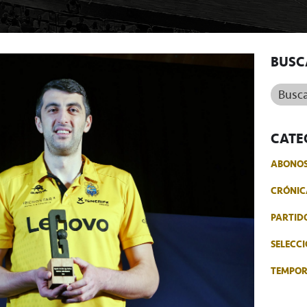
BUSC
Buscar.
CATE
ABONO
CRÓNIC
PARTID
SELECCI
TEMPO