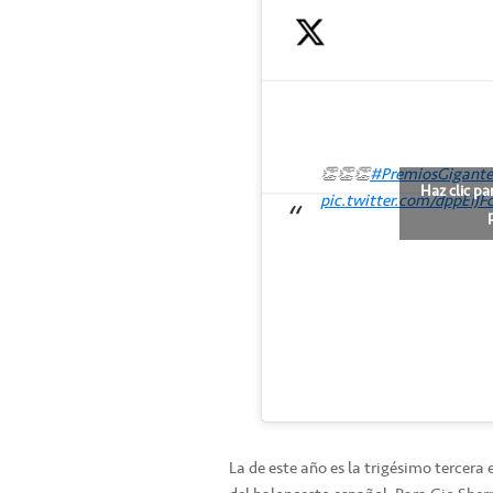
👏👏👏
#PremiosGigante
Haz clic pa
pic.twitter.com/dppEiJF
La de este año es la trigésimo tercera