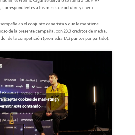
rmadini, el Premio Gigante del Año se suma a los MVP
, correspondientes a los meses de octubre y enero.
esempeña en el conjunto canarista y que le mantiene
oso de la presente campaña, con 23,3 creditos de media,
or de la competición (promedia 17,3 puntos por partido).
ra aceptar cookies de marketing y
permitir este contenido