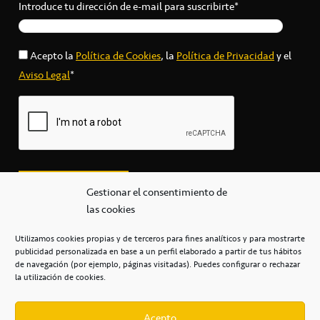
Introduce tu dirección de e-mail para suscribirte*
Acepto la
Política de Cookies
, la
Política de Privacidad
y el
Aviso Legal
*
Gestionar el consentimiento de
las cookies
Utilizamos cookies propias y de terceros para fines analíticos y para mostrarte
publicidad personalizada en base a un perfil elaborado a partir de tus hábitos
secretaria@cbcanarias.es
de navegación (por ejemplo, páginas visitadas). Puedes configurar o rechazar
+34 922 253 684
+34 922 315 909
la utilización de cookies.
C/Mercedes, s/n, Pabellón Insular de Tenerife Santiago Martín
Casa del Deporte / 38108 – La Laguna
Acepto