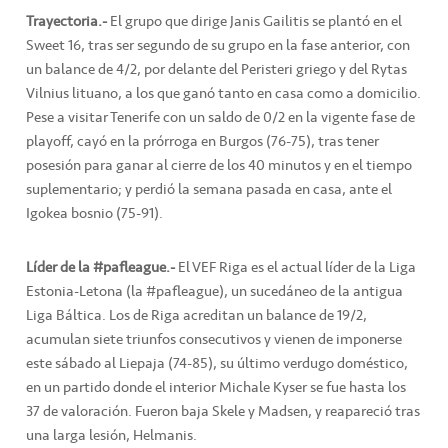
Trayectoria.-
El grupo que dirige Janis Gailitis se plantó en el
Sweet 16, tras ser segundo de su grupo en la fase anterior, con
un balance de 4/2, por delante del Peristeri griego y del Rytas
Vilnius lituano, a los que ganó tanto en casa como a domicilio.
Pese a visitar Tenerife con un saldo de 0/2 en la vigente fase de
playoff, cayó en la prórroga en Burgos (76-75), tras tener
posesión para ganar al cierre de los 40 minutos y en el tiempo
suplementario; y perdió la semana pasada en casa, ante el
Igokea bosnio (75-91).
Líder de la #pafleague.-
El VEF Riga es el actual líder de la Liga
Estonia-Letona (la #pafleague), un sucedáneo de la antigua
Liga Báltica. Los de Riga acreditan un balance de 19/2,
acumulan siete triunfos consecutivos y vienen de imponerse
este sábado al Liepaja (74-85), su último verdugo doméstico,
en un partido donde el interior Michale Kyser se fue hasta los
37 de valoración. Fueron baja Skele y Madsen, y reapareció tras
una larga lesión, Helmanis.