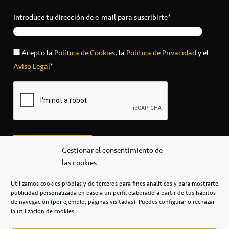
Introduce tu dirección de e-mail para suscribirte*
Acepto la
Política de Cookies
, la
Política de Privacidad
y el
Aviso Legal
*
Gestionar el consentimiento de
las cookies
Utilizamos cookies propias y de terceros para fines analíticos y para mostrarte
publicidad personalizada en base a un perfil elaborado a partir de tus hábitos
secretaria@cbcanarias.es
de navegación (por ejemplo, páginas visitadas). Puedes configurar o rechazar
+34 922 253 684
+34 922 315 909
la utilización de cookies.
C/Mercedes, s/n, Pabellón Insular de Tenerife Santiago Martín