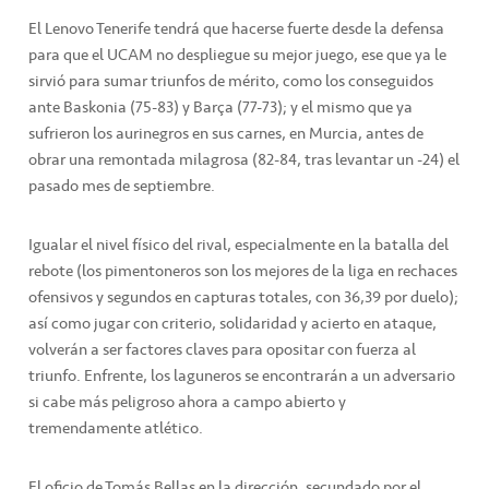
El Lenovo Tenerife tendrá que hacerse fuerte desde la defensa
para que el UCAM no despliegue su mejor juego, ese que ya le
sirvió para sumar triunfos de mérito, como los conseguidos
ante Baskonia (75-83) y Barça (77-73); y el mismo que ya
sufrieron los aurinegros en sus carnes, en Murcia, antes de
obrar una remontada milagrosa (82-84, tras levantar un -24) el
pasado mes de septiembre.
Igualar el nivel físico del rival, especialmente en la batalla del
rebote (los pimentoneros son los mejores de la liga en rechaces
ofensivos y segundos en capturas totales, con 36,39 por duelo);
así como jugar con criterio, solidaridad y acierto en ataque,
volverán a ser factores claves para opositar con fuerza al
triunfo. Enfrente, los laguneros se encontrarán a un adversario
si cabe más peligroso ahora a campo abierto y
tremendamente atlético.
El oficio de Tomás Bellas en la dirección, secundado por el