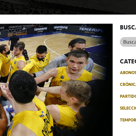
BUSC
Buscar.
CATE
ABONO
CRÓNIC
PARTID
SELECCI
TEMPO