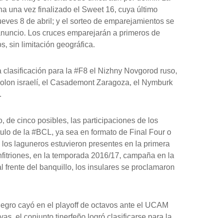
na una vez finalizado el Sweet 16, cuya último
ueves 8 de abril; y el sorteo de emparejamientos se
 anuncio. Los cruces emparejarán a primeros de
, sin limitación geográfica.
 clasificación para la #F8 el Nizhny Novgorod ruso,
olon israelí, el Casademont Zaragoza, el Nymburk
.
, de cinco posibles, las participaciones de los
título de la #BCL, ya sea en formato de Final Four o
 los laguneros estuvieron presentes en la primera
nfitriones, en la temporada 2016/17, campaña en la
 frente del banquillo, los insulares se proclamaron
inegro cayó en el playoff de octavos ante el UCAM
s, el conjunto tinerfeño logró clasificarse para la