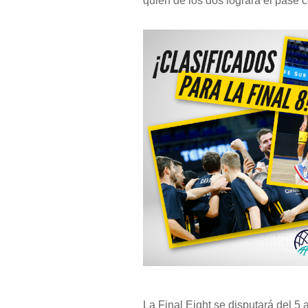
quién de los dos lograra el pase 
La Final Eight se disputará del 5 