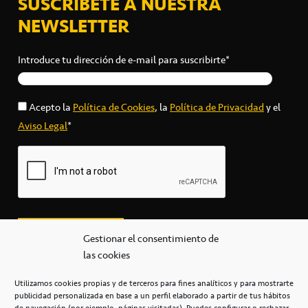
SUSCRÍBETE A NUESTRA
NEWSLETTER
Introduce tu dirección de e-mail para suscribirte*
Acepto la
Política de Cookies
, la
Política de Privacidad
y el
Aviso Legal
*
Gestionar el consentimiento de
las cookies
Utilizamos cookies propias y de terceros para fines analíticos y para mostrarte
publicidad personalizada en base a un perfil elaborado a partir de tus hábitos
secretaria@cbcanarias.es