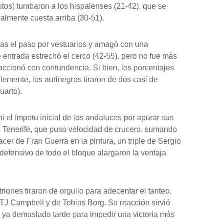
tos) tumbaron a los hispalenses (21-42), que se
ealmente cuesta arriba (30-51).
tras el paso por vestuarios y amagó con una
entrada estrechó el cerco (42-55), pero no fue más
ccionó con contundencia. Si bien, los porcentajes
lemente, los aurinegros tiraron de dos casi de
uarto).
ni el ímpetu inicial de los andaluces por apurar sus
 Tenerife, que puso velocidad de crucero, sumando
cer de Fran Guerra en la pintura, un triple de Sergio
efensivo de todo el bloque alargaron la ventaja
itriones tiraron de orgullo para adecentar el tanteo,
TJ Campbell y de Tobias Borg. Su reacción sirvió
gó ya demasiado tarde para impedir una victoria más