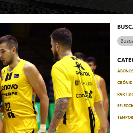
BUSC
Buscar.
CATE
ABONO
CRÓNIC
PARTID
SELECCI
TEMPO