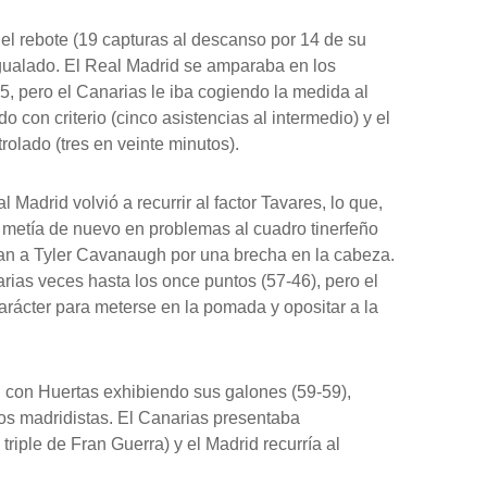
el rebote (19 capturas al descanso por 14 de su
 igualado. El Real Madrid se amparaba en los
, pero el Canarias le iba cogiendo la medida al
o con criterio (cinco asistencias al intermedio) y el
trolado (tres en veinte minutos).
l Madrid volvió a recurrir al factor Tavares, lo que,
a, metía de nuevo en problemas al cuadro tinerfeño
an a Tyler Cavanaugh por una brecha en la cabeza.
varias veces hasta los once puntos (57-46), pero el
carácter para meterse en la pomada y opositar a la
o, con Huertas exhibiendo sus galones (59-59),
os madridistas. El Canarias presentaba
 triple de Fran Guerra) y el Madrid recurría al