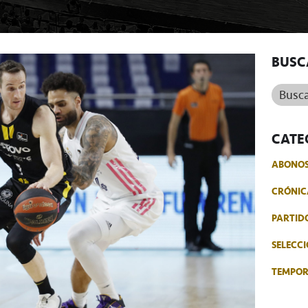
BUSC
Buscar.
CATE
ABONO
CRÓNIC
PARTID
SELECCI
TEMPO