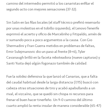
camino del intermedio permitió a los canaristas enfilar el
segundo acto con mejores sensaciones (37-32).
Sin Salin en las filas locales (el staff técnico prefirió reservarlo
por unas molestias en el tobillo izquierdo), el Lenovo Tenerife
exprimió el acierto y oficio de Marcelinho y Fitipaldo; amén de
ir sumando poco a poco argumentos a la causa. Con Gio
Shermadini y Fran Guerra metidos en problemas de faltas,
Emir Sulejmanovic dio un paso al frente (8+6), Tyler
Cavanaugh brilló en la faceta reboteadora (nueve capturas) y
Santi Yusta dejó algún fogonazo también de calidad.
Fue la solidez defensiva la que lanzó al Canarias, que a falta
del caudal habitual desde la larga distancia (7/15) buscó con
cabeza otras situaciones de tiro y acabó apabullando a un
rival, el vizcaíno, que se quedó sin chispa ni recursos para
frenar el buen hacer tinerfeño. Un 9-0 camino del último
cuarto amplió la renta insular de manera considerable (65-47)