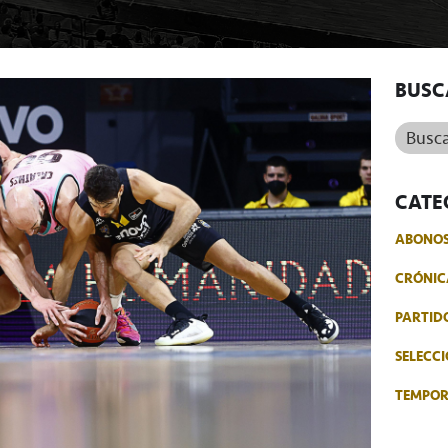
BUSC
Buscar.
CATE
ABONO
CRÓNIC
PARTID
SELECCI
TEMPO