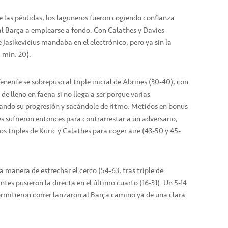
las pérdidas, los laguneros fueron cogiendo confianza
 al Barça a emplearse a fondo. Con Calathes y Davies
 Jasikevicius mandaba en el electrónico, pero ya sin la
, min. 20).
enerife se sobrepuso al triple inicial de Abrines (30-40), con
 de lleno en faena si no llega a ser porque varias
rando su progresión y sacándole de ritmo. Metidos en bonus
s sufrieron entonces para contrarrestar a un adversario,
os triples de Kuric y Calathes para coger aire (43-50 y 45-
a manera de estrechar el cerco (54-63, tras triple de
es pusieron la directa en el último cuarto (16-31). Un 5-14
ermitieron correr lanzaron al Barça camino ya de una clara