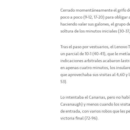
Cerrado momentáneamente el grifo de 
poco a poco (9-12, 17-20) para obligar
haciendo valer sus galones, el grupo de
soltura de los minutos iniciales (30-37
Tras el paso por vestuarios, el Lenovo T
un parcial de 10-1 (40-41), que le metía
indicaciones arbitrales acabaron last
en apenas cuatro minutos, los insulare
que aprovechaba sus visitas al 4,60 y l
53).
Lo intentaba el Canarias, pero no habí
Cavanaugh) y menos cuando los visitant
de entrada, con varios robos que les p
victoria final (72-96).