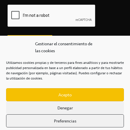
Gestionar el consentimiento de
las cookies
Utilizamos cookies propias y de terceros para fines analíticos y para mostrarte
publicidad personalizada en base a un perfil elaborado a partir de tus hábitos
secretaria@cbcanarias.es
de navegación (por ejemplo, páginas visitadas). Puedes configurar o rechazar
+34 922 253 684
+34 922 315 909
la utilización de cookies.
C/Mercedes, s/n, Pabellón Insular de Tenerife Santiago Martín
Casa del Deporte / 38108 – La Laguna
Acepto
Denegar
POLÍTICA DE PRIVACIDAD
/
POLÍTICA DE COOKIES
/
Preferencias
AVISO LEGAL
/
CONDICIONES