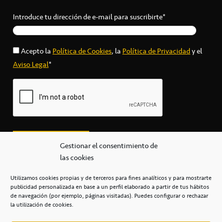
Introduce tu dirección de e-mail para suscribirte*
Acepto la
Política de Cookies
, la
Política de Privacidad
y el
Aviso Legal
*
Gestionar el consentimiento de
las cookies
Utilizamos cookies propias y de terceros para fines analíticos y para mostrarte
publicidad personalizada en base a un perfil elaborado a partir de tus hábitos
secretaria@cbcanarias.es
de navegación (por ejemplo, páginas visitadas). Puedes configurar o rechazar
+34 922 253 684
+34 922 315 909
la utilización de cookies.
C/Mercedes, s/n, Pabellón Insular de Tenerife Santiago Martín