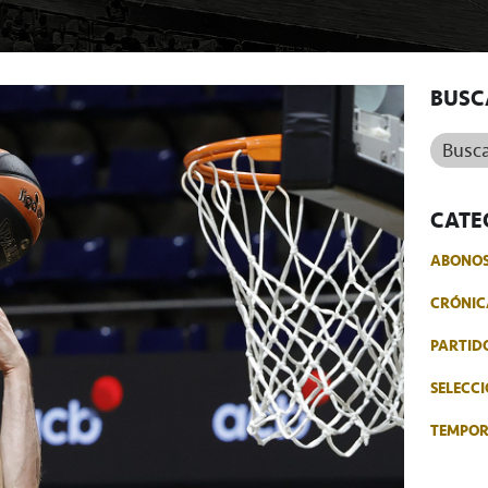
BUSC
Buscar.
CATE
ABONO
CRÓNIC
PARTID
SELECCI
TEMPO