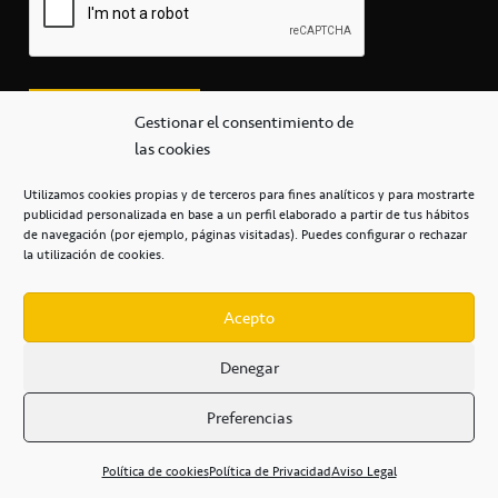
Gestionar el consentimiento de
las cookies
Utilizamos cookies propias y de terceros para fines analíticos y para mostrarte
publicidad personalizada en base a un perfil elaborado a partir de tus hábitos
secretaria@cbcanarias.es
de navegación (por ejemplo, páginas visitadas). Puedes configurar o rechazar
+34 922 253 684
+34 922 315 909
la utilización de cookies.
C/Mercedes, s/n, Pabellón Insular de Tenerife Santiago Martín
Casa del Deporte / 38108 – La Laguna
Acepto
Denegar
POLÍTICA DE PRIVACIDAD
/
POLÍTICA DE COOKIES
/
Preferencias
AVISO LEGAL
/
CONDICIONES
COMERCIALES
/
ACCESIBILIDAD
Política de cookies
Política de Privacidad
Aviso Legal