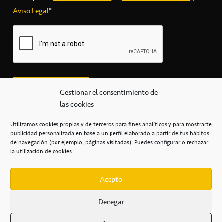
Aviso Legal
*
Gestionar el consentimiento de
las cookies
Utilizamos cookies propias y de terceros para fines analíticos y para mostrarte
publicidad personalizada en base a un perfil elaborado a partir de tus hábitos
secretaria@cbcanarias.es
de navegación (por ejemplo, páginas visitadas). Puedes configurar o rechazar
+34 922 253 684
+34 922 315 909
la utilización de cookies.
C/Mercedes, s/n, Pabellón Insular de Tenerife Santiago Martín
Casa del Deporte / 38108 – La Laguna
Acepto
Denegar
POLÍTICA DE PRIVACIDAD
/
POLÍTICA DE COOKIES
/