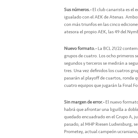
Sus números.-
El club canarista es el e
igualado con el AEK de Atenas. Ambos 
con más triunfos en las cinco ediciones
atesora el propio AEK, las 49 del Nym
Nuevo formato.-
La BCL 21/22 contemp
grupos de cuatro. Los ocho primeros s
segundos y terceros se medirán a segu
tres. Una vez definidos los cuatros gr
pasarán al playoff de cuartos, ronda qu
cuatro equipos que jugarán la Final Fo
Sin margen de error.-
El nuevo formato
habrá que afrontar una liguilla a doble
quedado encuadrado en el Grupo A, jun
pasado; al MHP Riesen Ludwisburg, sem
Prometey, actual campeón ucraniano, q