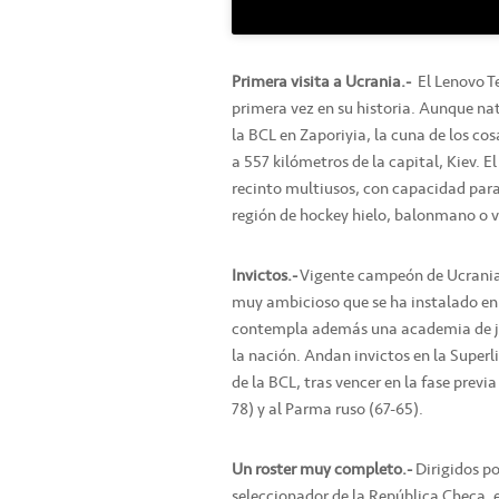
Primera visita a Ucrania.-
El Lenovo Te
primera vez en su historia. Aunque na
la BCL en Zaporiyia, la cuna de los cos
a 557 kilómetros de la capital, Kiev. E
recinto multiusos, con capacidad para
región de hockey hielo, balonmano o v
Invictos.-
Vigente campeón de Ucrania,
muy ambicioso que se ha instalado en 
contempla además una academia de ju
la nación. Andan invictos en la Superl
de la BCL, tras vencer en la fase previ
78) y al Parma ruso (67-65).
Un roster muy completo.-
Dirigidos po
seleccionador de la República Checa, 