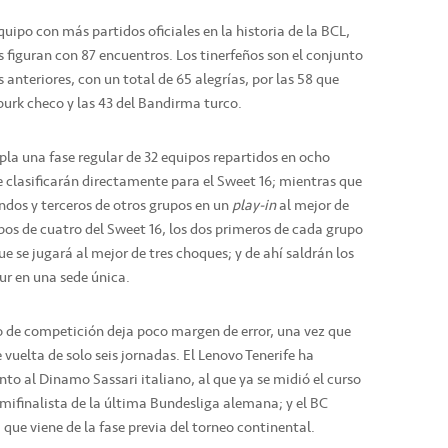
quipo con más partidos oficiales en la historia de la BCL,
figuran con 87 encuentros. Los tinerfeños son el conjunto
 anteriores, con un total de 65 alegrías, por las 58 que
burk checo y las 43 del Bandirma turco.
la una fase regular de 32 equipos repartidos en ocho
e clasificarán directamente para el Sweet 16; mientras que
ndos y terceros de otros grupos en un
play-in
al mejor de
upos de cuatro del Sweet 16, los dos primeros de cada grupo
e se jugará al mejor de tres choques; y de ahí saldrán los
ur en una sede única.
 de competición deja poco margen de error, una vez que
 vuelta de solo seis jornadas. El Lenovo Tenerife ha
to al Dinamo Sassari italiano, al que ya se midió el curso
ifinalista de la última Bundesliga alemana; y el BC
ue viene de la fase previa del torneo continental.