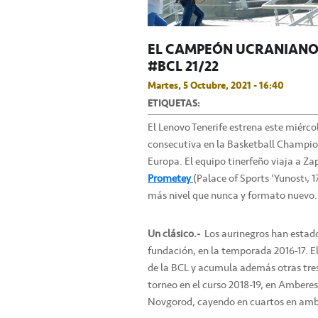
EL CAMPEÓN UCRANIANO,
#BCL 21/22
Martes, 5 Octubre, 2021 - 16:40
ETIQUETAS:
El Lenovo Tenerife estrena este miérco
consecutiva en la Basketball Champio
Europa. El equipo tinerfeño viaja a Za
Prometey
(Palace of Sports ‘Yunost’, 
más nivel que nunca y formato nuevo.
Un clásico.-
Los aurinegros han estado
fundación, en la temporada 2016-17. E
de la BCL y acumula además otras tres
torneo en el curso 2018-19, en Amberes
Novgorod, cayendo en cuartos en amb