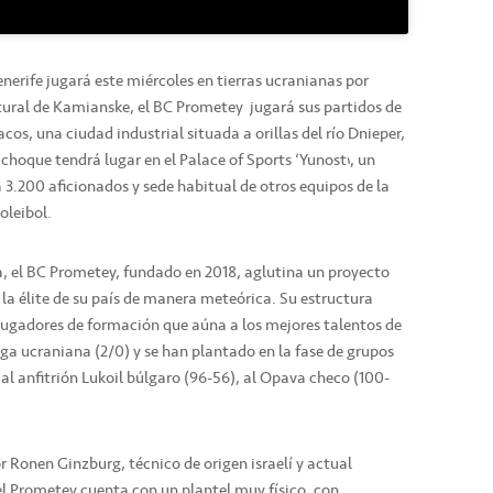
nerife jugará este miércoles en tierras ucranianas por
tural de Kamianske, el BC Prometey jugará sus partidos de
acos, una ciudad industrial situada a orillas del río Dnieper,
l choque tendrá lugar en el Palace of Sports ‘Yunost’, un
 3.200 aficionados y sede habitual de otros equipos de la
oleibol.
 el BC Prometey, fundado en 2018, aglutina un proyecto
la élite de su país de manera meteórica. Su estructura
gadores de formación que aúna a los mejores talentos de
iga ucraniana (2/0) y se han plantado en la fase de grupos
a al anfitrión Lukoil búlgaro (96-56), al Opava checo (100-
r Ronen Ginzburg, técnico de origen israelí y actual
el Prometey cuenta con un plantel muy físico, con