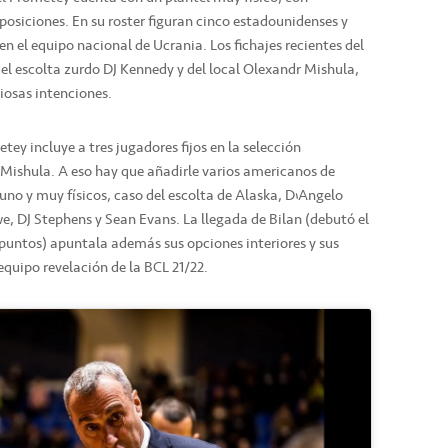
posiciones. En su roster figuran cinco estadounidenses y
n el equipo nacional de Ucrania. Los fichajes recientes del
 del escolta zurdo DJ Kennedy y del local Olexandr Mishula,
iosas intenciones.
tey incluye a tres jugadores fijos en la selección
o Mishula. A eso hay que añadirle varios americanos de
 uno y muy físicos, caso del escolta de Alaska, D’Angelo
e, DJ Stephens y Sean Evans. La llegada de Bilan (debutó el
 puntos) apuntala además sus opciones interiores y sus
 equipo revelación de la BCL 21/22.