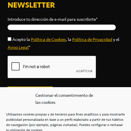
NEWSLETTER
Introduce tu dirección de e-mail para suscribirte*
Acepto la
Política de Cookies
, la
Política de Privacidad
y el
Aviso Legal
*
Gestionar el consentimiento de
las cookies
Utilizamos cookies propias y de terceros para fines analíticos y para mostrarte
publicidad personalizada en base a un perfil elaborado a partir de tus hábitos
secretaria@cbcanarias.es
de navegación (por ejemplo, páginas visitadas). Puedes configurar o rechazar
+34 922 253 684
+34 922 315 909
la utilización de cookies.