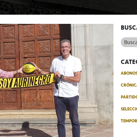
BUSC
Buscar.
CATE
ABONO
CRÓNIC
PARTID
SELECCI
TEMPO