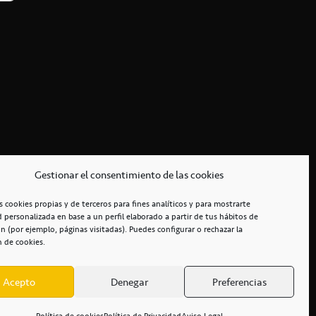
Gestionar el consentimiento de las cookies
s cookies propias y de terceros para fines analíticos y para mostrarte
d personalizada en base a un perfil elaborado a partir de tus hábitos de
n (por ejemplo, páginas visitadas). Puedes configurar o rechazar la
n de cookies.
Acepto
Denegar
Preferencias
RCIALES
/
ACCESIBILIDAD