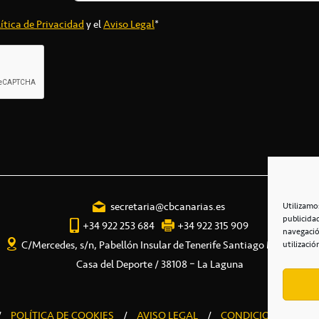
ítica de Privacidad
y el
Aviso Legal
*
secretaria@cbcanarias.es
Utilizamo
publicida
+34 922 253 684
+34 922 315 909
navegació
C/Mercedes, s/n, Pabellón Insular de Tenerife Santiago Martín
utilizació
Casa del Deporte / 38108 – La Laguna
/
POLÍTICA DE COOKIES
/
AVISO LEGAL
/
CONDICIONES COME