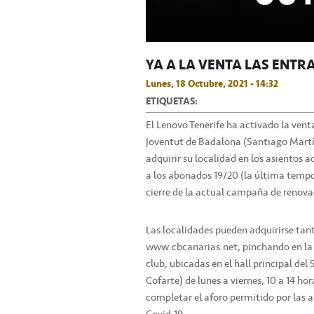
YA A LA VENTA LAS ENTR
Lunes, 18 Octubre, 2021 - 14:32
ETIQUETAS:
El Lenovo Tenerife ha activado la vent
Joventut de Badalona (Santiago Martín
adquirir su localidad en los asientos 
a los abonados 19/20 (la última tem
cierre de la actual campaña de renova
Las localidades pueden adquirirse tanto
www.cbcanarias.net, pinchando en la
club, ubicadas en el hall principal de
Cofarte) de lunes a viernes, 10 a 14 ho
completar el aforo permitido por las a
Covid-19.