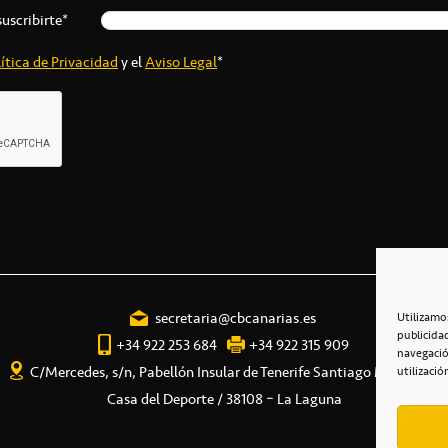
suscribirte*
ítica de Privacidad
y el
Aviso Legal
*
secretaria@cbcanarias.es
Utilizamo
publicida
+34 922 253 684
+34 922 315 909
navegació
C/Mercedes, s/n, Pabellón Insular de Tenerife Santiago Martín
utilizació
Casa del Deporte / 38108 – La Laguna