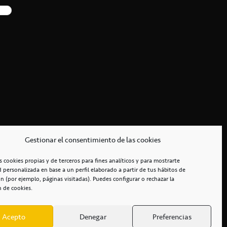
Gestionar el consentimiento de las cookies
s cookies propias y de terceros para fines analíticos y para mostrarte
d personalizada en base a un perfil elaborado a partir de tus hábitos de
n (por ejemplo, páginas visitadas). Puedes configurar o rechazar la
n de cookies.
Acepto
Denegar
Preferencias