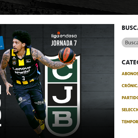
BUSC
Buscar.
CATE
ABONO
CRÓNIC
PARTID
SELECCI
TEMPO