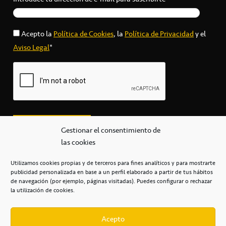
Acepto la
Política de Cookies
, la
Política de Privacidad
y el
Aviso Legal
*
Gestionar el consentimiento de
las cookies
Utilizamos cookies propias y de terceros para fines analíticos y para mostrarte
publicidad personalizada en base a un perfil elaborado a partir de tus hábitos
secretaria@cbcanarias.es
de navegación (por ejemplo, páginas visitadas). Puedes configurar o rechazar
+34 922 253 684
+34 922 315 909
la utilización de cookies.
C/Mercedes, s/n, Pabellón Insular de Tenerife Santiago Martín
Casa del Deporte / 38108 – La Laguna
Acepto