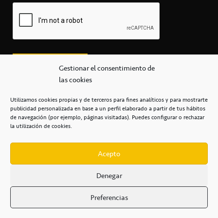
Gestionar el consentimiento de
las cookies
Utilizamos cookies propias y de terceros para fines analíticos y para mostrarte
publicidad personalizada en base a un perfil elaborado a partir de tus hábitos
secretaria@cbcanarias.es
de navegación (por ejemplo, páginas visitadas). Puedes configurar o rechazar
+34 922 253 684
+34 922 315 909
la utilización de cookies.
C/Mercedes, s/n, Pabellón Insular de Tenerife Santiago Martín
Casa del Deporte / 38108 – La Laguna
Acepto
Denegar
POLÍTICA DE PRIVACIDAD
/
POLÍTICA DE COOKIES
/
Preferencias
AVISO LEGAL
/
CONDICIONES
COMERCIALES
/
ACCESIBILIDAD