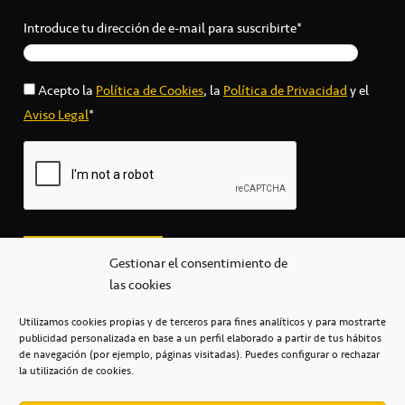
Introduce tu dirección de e-mail para suscribirte*
Acepto la
Política de Cookies
, la
Política de Privacidad
y el
Aviso Legal
*
Gestionar el consentimiento de
las cookies
Utilizamos cookies propias y de terceros para fines analíticos y para mostrarte
publicidad personalizada en base a un perfil elaborado a partir de tus hábitos
secretaria@cbcanarias.es
de navegación (por ejemplo, páginas visitadas). Puedes configurar o rechazar
+34 922 253 684
+34 922 315 909
la utilización de cookies.
C/Mercedes, s/n, Pabellón Insular de Tenerife Santiago Martín