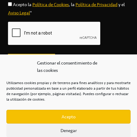
Acepto la
Política de Cookies
, la
Política de Privacidad
y el
Aviso Legal
*
Gestionar el consentimiento de
las cookies
Utilizamos cookies propias y de terceros para fines analíticos y para mostrarte
publicidad personalizada en base a un perfil elaborado a partir de tus hábitos
secretaria@cbcanarias.es
de navegación (por ejemplo, páginas visitadas). Puedes configurar o rechazar
+34 922 253 684
+34 922 315 909
la utilización de cookies.
C/Mercedes, s/n, Pabellón Insular de Tenerife Santiago Martín
Casa del Deporte / 38108 – La Laguna
Acepto
Denegar