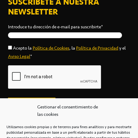
SUSCRÍBETE A NUESTRA
NEWSLETTER
Introduce tu dirección de e-mail para suscribirte*
Acepto la
Política de Cookies
, la
Política de Privacidad
y el
Aviso Legal
*
Gestionar el consentimiento de
las cookies
Utilizamos cookies propias y de terceros para fines analíticos y para mostrarte
publicidad personalizada en base a un perfil elaborado a partir de tus hábitos
secretaria@cbcanarias.es