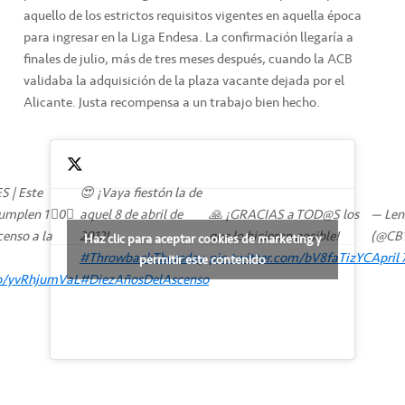
aquello de los estrictos requisitos vigentes en aquella época
para ingresar en la Liga Endesa. La confirmación llegaría a
finales de julio, más de tres meses después, cuando la ACB
validaba la adquisición de la plaza vacante dejada por el
Alicante. Justa recompensa a un trabajo bien hecho.
 | Este
😍 ¡Vaya fiestón la de
 cumplen 1⃣0⃣
aquel 8 de abril de
🙏 ¡GRACIAS a TOD@S los
— Len
censo a la
2012!
que lo hicieron posible!
(@CB1
Haz clic para aceptar cookies de marketing y
#ThrowbackThursday
pic.twitter.com/bV8faTizYC
April 
permitir este contenido
co/yvRhjumVaL
#DiezAñosDelAscenso