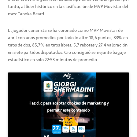
tanto, al líder histórico en la clasificación de MVP Movistar del
mes: Tanoka Beard.
El jugador canarista se ha coronado como MVP Movistar de
abril con unos promedios por todo lo alto: 18,6 puntos, 83% en
tiros de dos, 85,7% en tiros libres, 5,7 rebotes y 27,4 valoración
en siete partidos disputados. Gio consiguió semejante bagaje
estadístico en solo 22:53 minutos de promedio.
Haz clic para aceptar cookies de marketing y
permitir este contenido