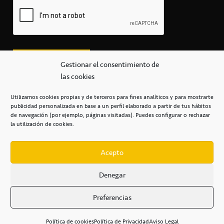
Gestionar el consentimiento de
las cookies
Utilizamos cookies propias y de terceros para fines analíticos y para mostrarte
publicidad personalizada en base a un perfil elaborado a partir de tus hábitos
secretaria@cbcanarias.es
de navegación (por ejemplo, páginas visitadas). Puedes configurar o rechazar
+34 922 253 684
+34 922 315 909
la utilización de cookies.
C/Mercedes, s/n, Pabellón Insular de Tenerife Santiago Martín
Casa del Deporte / 38108 – La Laguna
Acepto
Denegar
POLÍTICA DE PRIVACIDAD
/
POLÍTICA DE COOKIES
/
Preferencias
AVISO LEGAL
/
CONDICIONES
COMERCIALES
/
ACCESIBILIDAD
Política de cookies
Política de Privacidad
Aviso Legal