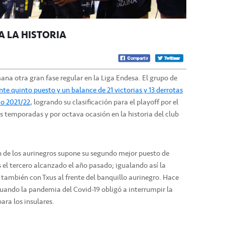
A LA HISTORIA
mana otra gran fase regular en la Liga Endesa. El grupo de
nte quinto puesto y un balance de 21 victorias y 13 derrotas
co 2021/22
, logrando su clasificación para el playoff por el
is temporadas y por octava ocasión en la historia del club
n de los aurinegros supone su segundo mejor puesto de
as el tercero alcanzado el año pasado; igualando así la
 también con Txus al frente del banquillo aurinegro. Hace
cuando la pandemia del Covid-19 obligó a interrumpir la
ara los insulares.