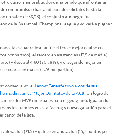
 otro curso memorable, donde ha tenido que afrontar un
 de compromisos (hasta 56 partidos oficiales hasta la
on un saldo de 38/18), el conjunto aurinegro fue
peón de la Basketball Champions League y volverá a pugnar
no, la escuadra insular fue el tercer mejor equipo en
tos por partido); el tercero en asistencias (17,5 de media);
cierto) y desde el 4,60 (80,78%); y el segundo mejor en
 ser cuarto en mates (2,76 por partido).
so consecutivo,
el Lenovo Tenerife tuvo a dos de sus
hermadini, en el “Mejor Quinteto” de la ACB
. Un logro de
 camino dos MVP mensuales para el georgiano, igualando
 todos los tiempos en esta faceta; y nuevo galardón para el
icano" de la liga.
 valoración (21,5) y quinto en anotación (15,2 puntos por