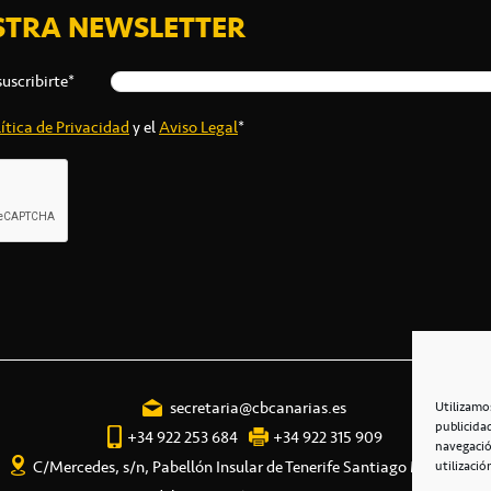
STRA NEWSLETTER
suscribirte*
ítica de Privacidad
y el
Aviso Legal
*
secretaria@cbcanarias.es
Utilizamo
publicida
+34 922 253 684
+34 922 315 909
navegació
C/Mercedes, s/n, Pabellón Insular de Tenerife Santiago Martín
utilizació