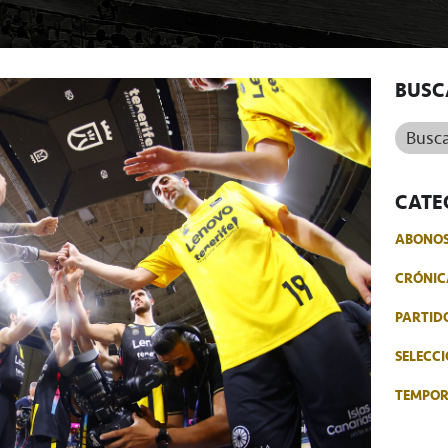
BUSC
Buscar.
CATE
ABONO
CRÓNIC
PARTID
SELECCI
TEMPO