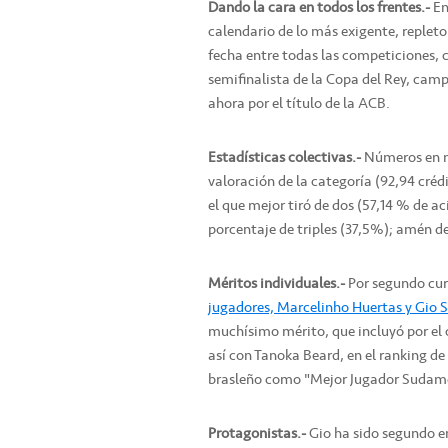
Dando la cara en todos los frentes.-
En
calendario de lo más exigente, repleto
fecha entre todas las competiciones, c
semifinalista de la Copa del Rey, cam
ahora por el título de la ACB.
Estadísticas colectivas.-
Números en ma
valoración de la categoría (92,94 crédi
el que mejor tiró de dos (57,14 % de a
porcentaje de triples (37,5%); amén de
Méritos individuales.-
Por segundo cur
jugadores, Marcelinho Huertas y Gio S
muchísimo mérito, que incluyó por el
así con Tanoka Beard, en el ranking de
brasleño como "Mejor Jugador Sudamer
Protagonistas.-
Gio ha sido segundo en