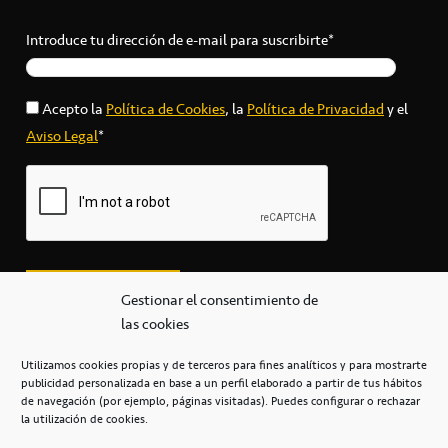
Introduce tu dirección de e-mail para suscribirte*
Acepto la
Política de Cookies
, la
Política de Privacidad
y el
Aviso Legal
*
Gestionar el consentimiento de
las cookies
Utilizamos cookies propias y de terceros para fines analíticos y para mostrarte
publicidad personalizada en base a un perfil elaborado a partir de tus hábitos
secretaria@cbcanarias.es
de navegación (por ejemplo, páginas visitadas). Puedes configurar o rechazar
+34 922 253 684
+34 922 315 909
la utilización de cookies.
C/Mercedes, s/n, Pabellón Insular de Tenerife Santiago Martín