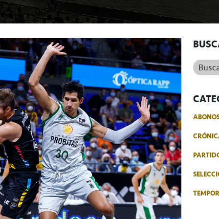
BUSC
Buscar.
CATE
ABONO
CRÓNIC
PARTID
SELECCI
TEMPO