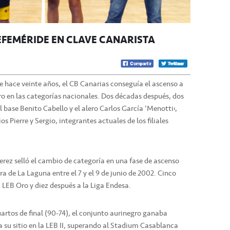
 EFEMÉRIDE EN CLAVE CANARISTA
de hace veinte años, el CB Canarias conseguía el ascenso a
ro en las categorías nacionales. Dos décadas después, dos
el base Benito Cabello y el alero Carlos García ‘Menotti’,
s Pierre y Sergio, integrantes actuales de los filiales
Jerez selló el cambio de categoría en una fase de ascenso
ra de La Laguna entre el 7 y el 9 de junio de 2002. Cinco
a LEB Oro y diez después a la Liga Endesa.
cuartos de final (90-74), el conjunto aurinegro ganaba
 su sitio en la LEB II, superando al Stadium Casablanca