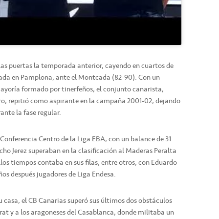
las puertas la temporada anterior, cayendo en cuartos de
brada en Pamplona, ante el Montcada (82-90). Con un
yoría formado por tinerfeños, el conjunto canarista,
ro, repitió como aspirante en la campaña 2001-02, dejando
ante la fase regular.
nferencia Centro de la Liga EBA, con un balance de 31
Pocho Jerez superaban en la clasificación al Maderas Peralta
ellos tiempos contaba en sus filas, entre otros, con Eduardo
os después jugadores de Liga Endesa.
su casa, el CB Canarias superó sus últimos dos obstáculos
Prat y a los aragoneses del Casablanca, donde militaba un