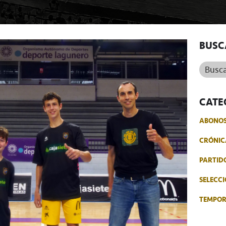
BUSC
Buscar.
CATE
ABONO
CRÓNIC
PARTID
SELECCI
TEMPO