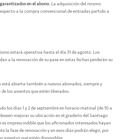
 garantizados en el abono.
La adquisición del mismo
especto a la compra convencional de entradas partido a
ono estará operativa hasta el día 31 de agosto. Los
dan a la renovación de su pase en estas fechas perderán su
está abierta también a nuevos abonados, siempre y
de los asientos que estén liberados.
jado los días 1 y 2 de septiembre en horario matinal (de 10 a
deseen mejorar su ubicación en el graderío del Santiago
e es imprescindible que los aficionados interesados hayan
 la fase de renovación y en esos días podrán elegir, por
los asientos que estén disponibles.