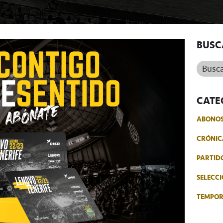
BUSC
Buscar.
CATE
ABONO
CRÓNIC
PARTID
SELECCI
TEMPO