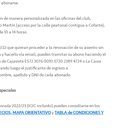
e abonarse.
n de manera personalizada en las oficinas del club,
o Martín (acceso por la calle peatonal contigua a Cofarte);
de 10 a 14 horas.
22 que quieran proceder a la renovación de su asiento sin
s y hacerlo vía email, pueden tramitar su abono haciendo el
s de Cajasiete ES72 3076 0010 0720 2389 4724 o La Caixa
ndo luego el justificante de ingreso a
ombre, apellido y DNI de cada abonado.
speciales
porada 2022/23 (IGIC incluido) pueden consultarse en los
ECIOS, MAPA ORIENTATIVO
y
TABLA de CONDICIONES Y