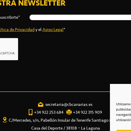
STRA NEWSLETTER
suscribirte*
ítica de Privacidad
y el
Aviso Legal
*
secretaria@cbcanarias.es
Utilizamo
publicida
+34 922 253 684
+34 922 315 909
navegació
C/Mercedes, s/n, Pabellón Insular de Tenerife Santiago Martín
utilizació
Casa del Deporte / 38108 – La Laguna