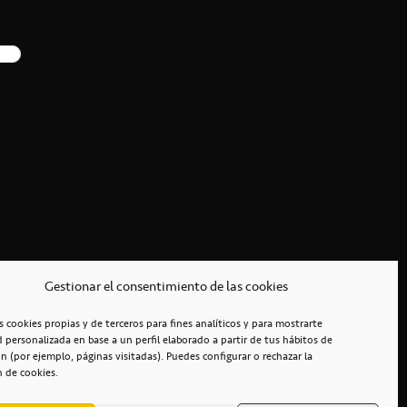
Gestionar el consentimiento de las cookies
s cookies propias y de terceros para fines analíticos y para mostrarte
d personalizada en base a un perfil elaborado a partir de tus hábitos de
n (por ejemplo, páginas visitadas). Puedes configurar o rechazar la
n de cookies.