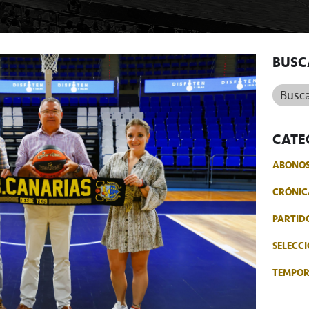
BUSC
Buscar.
CATE
ABONO
CRÓNIC
PARTID
SELECCI
TEMPO