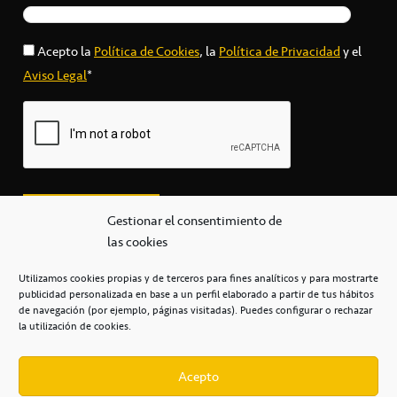
Acepto la
Política de Cookies
, la
Política de Privacidad
y el
Aviso Legal
*
Gestionar el consentimiento de
las cookies
Utilizamos cookies propias y de terceros para fines analíticos y para mostrarte
publicidad personalizada en base a un perfil elaborado a partir de tus hábitos
secretaria@cbcanarias.es
de navegación (por ejemplo, páginas visitadas). Puedes configurar o rechazar
+34 922 253 684
+34 922 315 909
la utilización de cookies.
C/Mercedes, s/n, Pabellón Insular de Tenerife Santiago Martín
Casa del Deporte / 38108 – La Laguna
Acepto