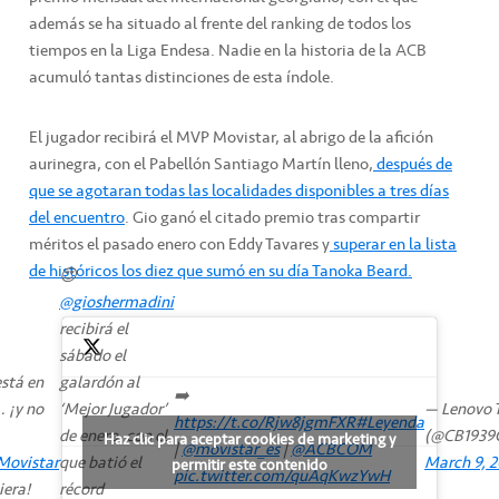
además se ha situado al frente del ranking de todos los
tiempos en la Liga Endesa. Nadie en la historia de la ACB
acumuló tantas distinciones de esta índole.
El jugador recibirá el MVP Movistar, al abrigo de la afición
aurinegra, con el Pabellón Santiago Martín lleno,
después de
que se agotaran todas las localidades disponibles a tres días
del encuentro
. Gio ganó el citado premio tras compartir
méritos el pasado enero con Eddy Tavares y
superar en la lista
de históricos los diez que sumó en su día Tanoka Beard.
😍
@gioshermadini
recibirá el
sábado el
está en
galardón al
➡️
… ¡y no
‘Mejor Jugador’
— Lenovo T
https://t.co/Rjw8jgmFXR
#Leyenda
de enero, con el
(@CB1939C
Haz clic para aceptar cookies de marketing y
|
@movistar_es
|
@ACBCOM
ovistar
que batió el
March 9, 
permitir este contenido
pic.twitter.com/quAqKwzYwH
iera!
récord