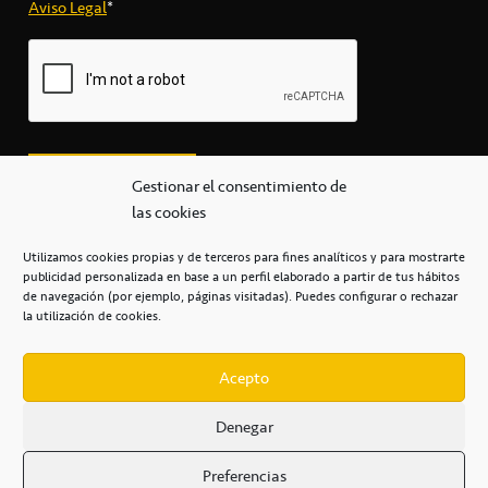
Aviso Legal
*
Gestionar el consentimiento de
las cookies
Utilizamos cookies propias y de terceros para fines analíticos y para mostrarte
publicidad personalizada en base a un perfil elaborado a partir de tus hábitos
secretaria@cbcanarias.es
de navegación (por ejemplo, páginas visitadas). Puedes configurar o rechazar
+34 922 253 684
+34 922 315 909
la utilización de cookies.
C/Mercedes, s/n, Pabellón Insular de Tenerife Santiago Martín
Casa del Deporte / 38108 – La Laguna
Acepto
Denegar
POLÍTICA DE PRIVACIDAD
/
POLÍTICA DE COOKIES
/
Preferencias
AVISO LEGAL
/
CONDICIONES