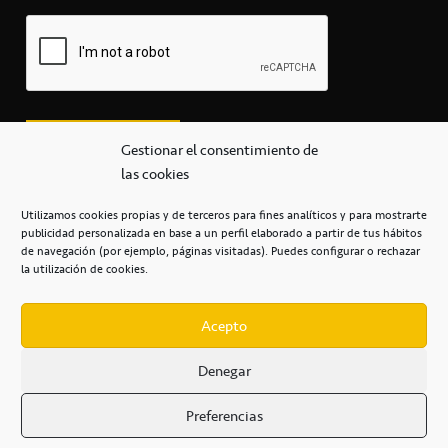
Gestionar el consentimiento de
las cookies
Utilizamos cookies propias y de terceros para fines analíticos y para mostrarte
publicidad personalizada en base a un perfil elaborado a partir de tus hábitos
secretaria@cbcanarias.es
de navegación (por ejemplo, páginas visitadas). Puedes configurar o rechazar
+34 922 253 684
+34 922 315 909
la utilización de cookies.
C/Mercedes, s/n, Pabellón Insular de Tenerife Santiago Martín
Casa del Deporte / 38108 – La Laguna
Acepto
Denegar
POLÍTICA DE PRIVACIDAD
/
POLÍTICA DE COOKIES
/
Preferencias
AVISO LEGAL
/
CONDICIONES