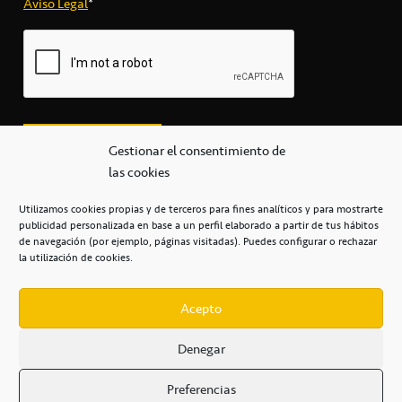
Aviso Legal
*
Gestionar el consentimiento de
las cookies
Utilizamos cookies propias y de terceros para fines analíticos y para mostrarte
publicidad personalizada en base a un perfil elaborado a partir de tus hábitos
secretaria@cbcanarias.es
de navegación (por ejemplo, páginas visitadas). Puedes configurar o rechazar
+34 922 253 684
+34 922 315 909
la utilización de cookies.
C/Mercedes, s/n, Pabellón Insular de Tenerife Santiago Martín
Casa del Deporte / 38108 – La Laguna
Acepto
Denegar
POLÍTICA DE PRIVACIDAD
/
POLÍTICA DE COOKIES
/
Preferencias
AVISO LEGAL
/
CONDICIONES