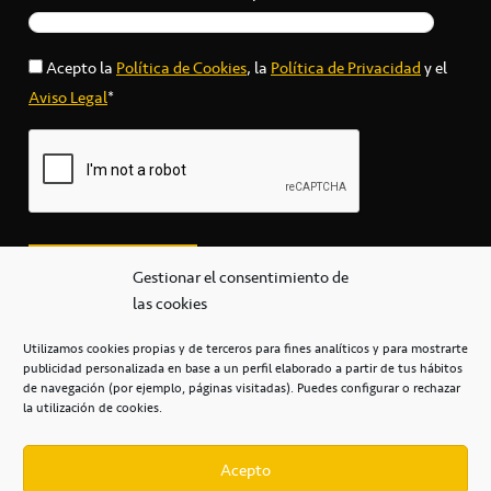
Acepto la
Política de Cookies
, la
Política de Privacidad
y el
Aviso Legal
*
Gestionar el consentimiento de
las cookies
Utilizamos cookies propias y de terceros para fines analíticos y para mostrarte
publicidad personalizada en base a un perfil elaborado a partir de tus hábitos
secretaria@cbcanarias.es
de navegación (por ejemplo, páginas visitadas). Puedes configurar o rechazar
+34 922 253 684
+34 922 315 909
la utilización de cookies.
C/Mercedes, s/n, Pabellón Insular de Tenerife Santiago Martín
Casa del Deporte / 38108 – La Laguna
Acepto