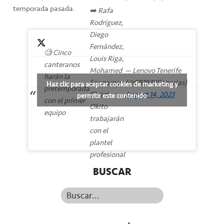
temporada pasada.
➡️ Rafa
Rodríguez,
Diego
Fernández,
🧐 Cinco
Louis Riga,
canteranos
Mohamed
— Lenovo Tenerife
harán la
Sangare y
(@CB1939Canarias)
Haz clic para aceptar cookies de marketing y
pretemporada
Christ
August 14, 2023
permitir este contenido
con el primer
Okito
equipo
trabajarán
con el
plantel
profesional
BUSCAR
Buscar...