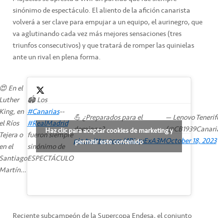
sinónimo de espectáculo. El aliento de la afición canarista
volverá a ser clave para empujar a un equipo, el aurinegro, que
va aglutinando cada vez más mejores sensaciones (tres
triunfos consecutivos) y que tratará de romper las quinielas
ante un rival en plena forma.
😍 En el
Luther
🏟️ Los
King, en
#Canarias
--
💪 ¿Preparados para el
— Lenovo Tenerif
el Ríos
#RealMadrid
domingo?
(@CB1939Canari
Haz clic para aceptar cookies de marketing y
Tejera o
fueron siempre
pic.twitter.com/4BLqvExA3M
October 18, 2023
permitir este contenido
en el
sinónimo de
Santiago
ESPECTÁCULO
Martín…
Reciente subcampeón de la Supercopa Endesa, el conjunto