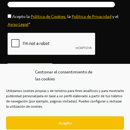
Acepto la
Política de Cookies
, la
Política de Privacidad
y el
Aviso Legal
*
Gestionar el consentimiento de
las cookies
Utilizamos cookies propias y de terceros para fines analíticos y para mostrarte
publicidad personalizada en base a un perfil elaborado a partir de tus hábitos
secretaria@cbcanarias.es
de navegación (por ejemplo, páginas visitadas). Puedes configurar o rechazar
+34 922 253 684
+34 922 315 909
la utilización de cookies.
C/Mercedes, s/n, Pabellón Insular de Tenerife Santiago Martín
Casa del Deporte / 38108 – La Laguna
Acepto