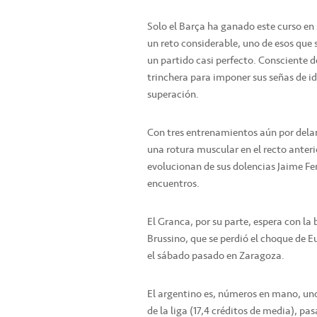
Solo el Barça ha ganado este curso en s
un reto considerable, uno de esos que s
un partido casi perfecto. Consciente de
trinchera para imponer sus señas de i
superación.
Con tres entrenamientos aún por delan
una rotura muscular en el recto anter
evolucionan de sus dolencias Jaime Fe
encuentros.
El Granca, por su parte, espera con la
Brussino, que se perdió el choque de E
el sábado pasado en Zaragoza.
El argentino es, números en mano, un
de la liga (17,4 créditos de media), pa