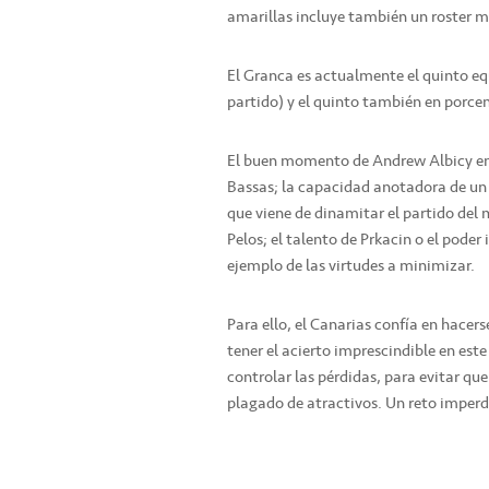
amarillas incluye también un roster 
El Granca es actualmente el quinto eq
partido) y el quinto también en porcen
El buen momento de Andrew Albicy en l
Bassas; la capacidad anotadora de un 
que viene de dinamitar el partido del 
Pelos; el talento de Prkacin o el pode
ejemplo de las virtudes a minimizar.
Para ello, el Canarias confía en hacer
tener el acierto imprescindible en este
controlar las pérdidas, para evitar qu
plagado de atractivos. Un reto imperd