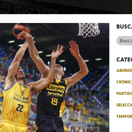
BUSC
Buscar.
CATE
ABONO
CRÓNIC
PARTID
SELECCI
TEMPO