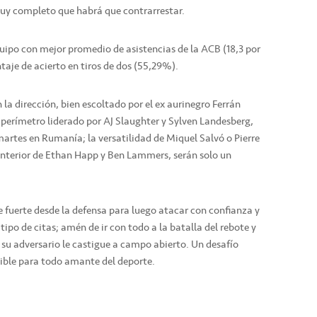
muy completo que habrá que contrarrestar.
uipo con mejor promedio de asistencias de la ACB (18,3 por
taje de acierto en tiros de dos (55,29%).
a dirección, bien escoltado por el ex aurinegro Ferrán
perímetro liderado por AJ Slaughter y Sylven Landesberg,
martes en Rumanía; la versatilidad de Miquel Salvó o Pierre
r interior de Ethan Happ y Ben Lammers, serán solo un
se fuerte desde la defensa para luego atacar con confianza y
 tipo de citas; amén de ir con todo a la batalla del rebote y
e su adversario le castigue a campo abierto. Un desafío
ible para todo amante del deporte.