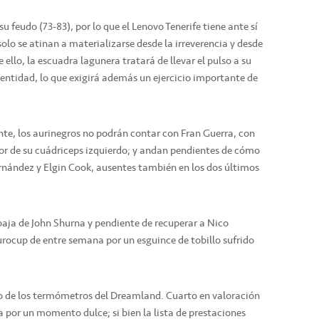
u feudo (73-83), por lo que el Lenovo Tenerife tiene ante sí
olo se atinan a materializarse desde la irreverencia y desde
 ello, la escuadra lagunera tratará de llevar el pulso a su
dentidad, lo que exigirá además un ejercicio importante de
te, los aurinegros no podrán contar con Fran Guerra, con
ior de su cuádriceps izquierdo; y andan pendientes de cómo
rnández y Elgin Cook, ausentes también en los dos últimos
 baja de John Shurna y pendiente de recuperar a Nico
urocup de entre semana por un esguince de tobillo sufrido
o de los termómetros del Dreamland. Cuarto en valoración
sa por un momento dulce; si bien la lista de prestaciones