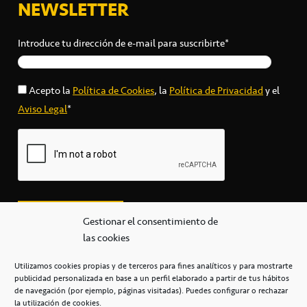
NEWSLETTER
Introduce tu dirección de e-mail para suscribirte*
Acepto la
Política de Cookies
, la
Política de Privacidad
y el
Aviso Legal
*
Gestionar el consentimiento de
las cookies
Utilizamos cookies propias y de terceros para fines analíticos y para mostrarte
publicidad personalizada en base a un perfil elaborado a partir de tus hábitos
secretaria@cbcanarias.es
de navegación (por ejemplo, páginas visitadas). Puedes configurar o rechazar
+34 922 253 684
+34 922 315 909
la utilización de cookies.